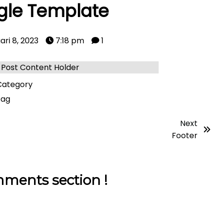
gle Template
ari 8, 2023
7:18 pm
1
Post Content Holder
ategory
tag
Next
Footer
ments section !