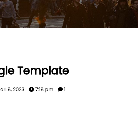
gle Template
ari 8, 2023
7:18 pm
1