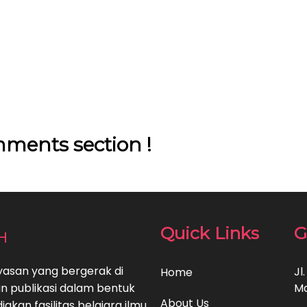
ments section !
h
Quick Links
G
yasan yang bergerak di
Jl
Home
an publikasi dalam bentuk
Ma
About Us
akan fasilitas belajara ilmu