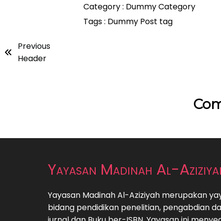
Category :
Dummy Category
Tags :
Dummy Post tag
Previous
Header
Com
Yayasan Madinah Al-Aziziya
Yayasan Madinah Al-Aziziyah merupakan ya
bidang pendidikan penelitian, pengabdian d
jurnal dan Buku ber-ISBN. Yayasan ini menyedi