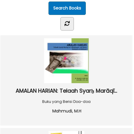
AMALAN HARIAN: Telaah Syarẖ Marāqī...
Buku yang Berisi Doa-doa
Mahmudi, M.H